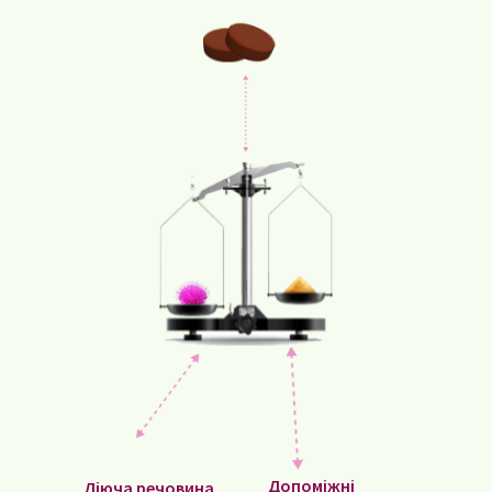
Допоміжні
Діюча речовина