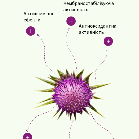
мембраностабілізуюча
активність
Антиішемічні
ефекти
Антиоксидантна
активність