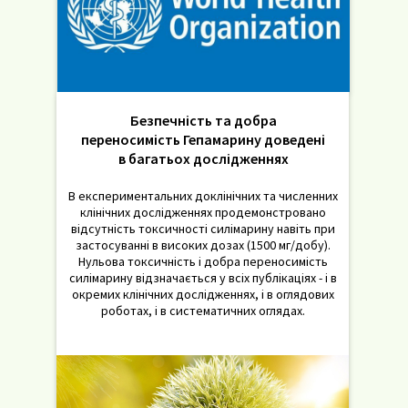
Безпечність та добра
переносимість Гепамарину доведені
в багатьох дослідженнях
В експериментальних доклінічних та численних
клінічних дослідженнях продемонстровано
відсутність токсичності силімарину навіть при
застосуванні в високих дозах (1500 мг/добу).
Нульова токсичність і добра переносимість
силімарину відзначається у всіх публікаціях - і в
окремих клінічних дослідженнях, і в оглядових
роботах, і в систематичних оглядах.