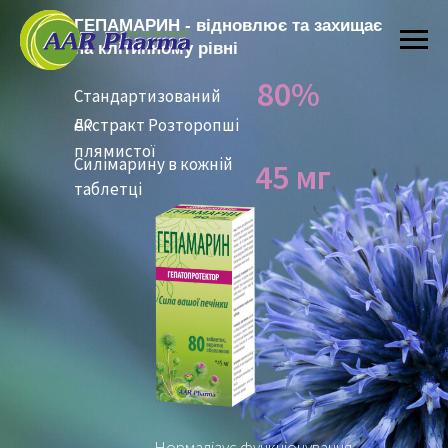
ГЕПАМАРИН
- відновлює та захищає
на клітинному рівні
80%
Стандартизований
до
екстракт Розторопші
плямистої
Силімарину в кожній
45 мг
таблетці
Нормалізує функціонування