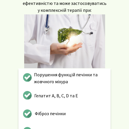
ефективністю та може застосовуватись
у комплексній терапії при:
Порушення функцій печінки та
жовчного міхура
Гепатит А, B, C, D та Е
Фіброз печінки