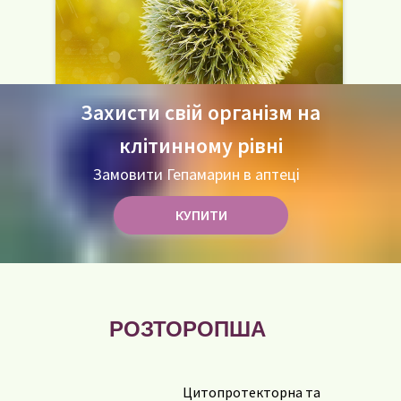
Захисти свій організм на
клітинному рівні
Замовити Гепамарин в аптеці
КУПИТИ
РОЗТОРОПША
Цитопротекторна та