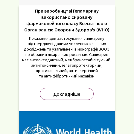
При виробництві Гепамарину
використано сировину
фармакопейного класу Всесвітньою
Організацією Охорони Здоров'я (WHO)
Показання для застосування силімарину
підтверджені даними численних клінічних
досліджень та узагальнені в монографії ВООЗ
по обраним лікарським рослинам. Силімарин
має антиоксидантний, мембраностабілізуючий,
антитоксичний, гепатопротекторний,
протизапальний, антиалергічний
та антифібротичний механізм
Докладніше