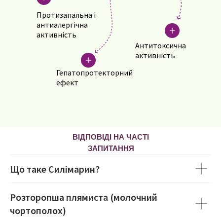
Протизапальна і
антиалергічна
активність
Антитоксична
активність
Гепатопротекторний
ефект
ВІДПОВІДІ НА ЧАСТІ
ЗАПИТАННЯ
Що таке Силімарин?
Розторопша плямиста (молочний
чортополох)