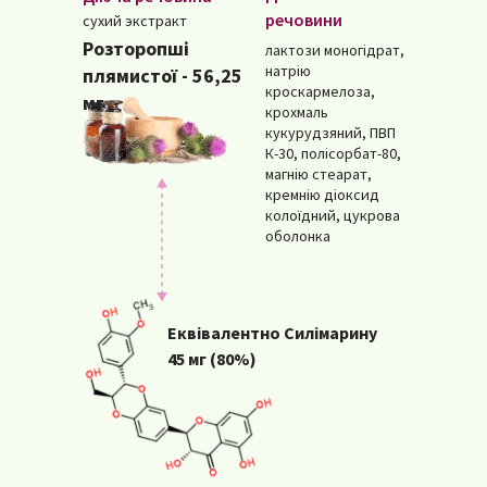
речовини
сухий экстракт
Розторопші
лактози моногідрат,
натрію
плямистої - 56,25
кроскармелоза,
мг
крохмаль
кукурудзяний, ПВП
К-30, полісорбат-80,
магнію стеарат,
кремнію діоксид
колоїдний, цукрова
оболонка
Еквівалентно Силімарину
45 мг (80%)