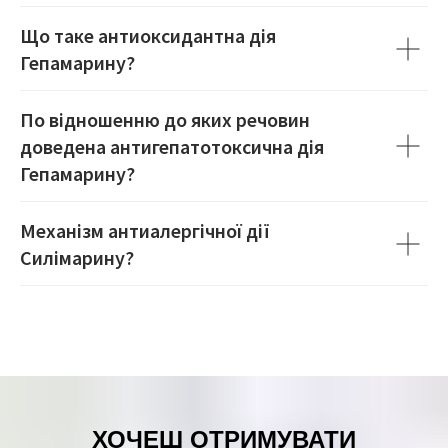
Що таке антиоксидантна дія
Гепамарину?
По відношенню до яких речовин
доведена антигепатотоксична дія
Гепамарину?
Механізм антиалергічної дії
Силімарину?
ХОЧЕШ ОТРИМУВАТИ