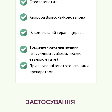
Стеатогепатит
Хвороба Вільсона-Коновалова
В комплексній терапії цирозів
Токсичне ураження печінки
(отруйними грибами, ліками,
етанолом та ін.)
При лікуванні гепатотоксичними
препаратами
ЗАСТОСУВАННЯ